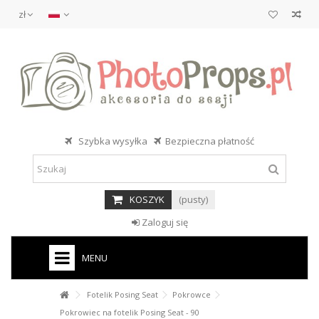
zł
Szybka wysyłka
Bezpieczna płatność
KOSZYK
(pusty)
Zaloguj się
MENU
Fotelik Posing Seat
Pokrowce
Pokrowiec na fotelik Posing Seat - 90