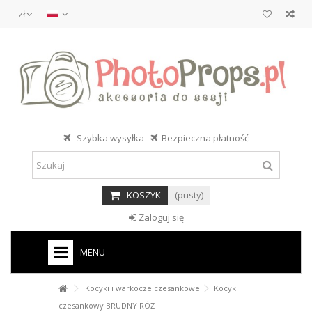
zł
Szybka wysyłka
Bezpieczna płatność
KOSZYK
(pusty)
Zaloguj się
MENU
Kocyki i warkocze czesankowe
Kocyk
czesankowy BRUDNY RÓŻ