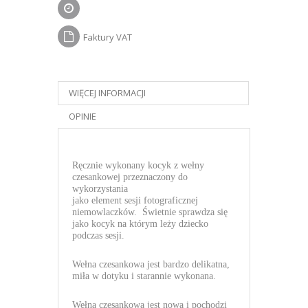
Faktury VAT
WIĘCEJ INFORMACJI
OPINIE
Ręcznie wykonany kocyk z wełny
czesankowej przeznaczony do
wykorzystania
jako
element sesji
fotograficznej
niemowlaczków. Świetnie sprawdza się
jako kocyk na którym leży dziecko
podczas sesji.
Wełna czesankowa jest bardzo delikatna,
miła w dotyku i starannie wykonana.
Wełna czesankowa jest nowa i pochodzi